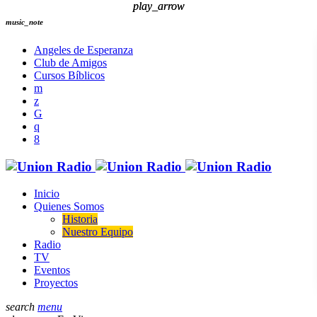
play_arrow
play_arrow
music_note
Angeles de Esperanza
Club de Amigos
Cursos Bíblicos
Inicio
Quienes Somos
Historia
Nuestro Equipo
Radio
TV
Eventos
Proyectos
search
menu