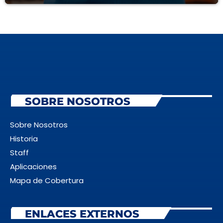
junio 2026
noviembre 2025
agosto 2025
abril 2025
marzo 2025
SOBRE NOSOTROS
diciembre 2024
Sobre Nosotros
noviembre 2024
Historia
Staff
Aplicaciones
Categories
Mapa de Cobertura
Eventos
ENLACES EXTERNOS