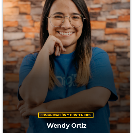
HISTORIA
RADIO
NUESTRO EQUIPO
TV
EVENTOS
PROYECTOS
ANGELES DE ESPERANZA
CLUB DE AMIGOS
CURSOS BÍBLICOS
COMUNICACIÓN Y CONTENIDOS
Wendy Ortiz
Archives