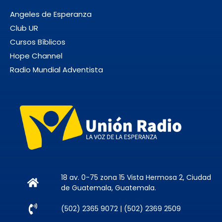
Libros
Angeles de Esperanza
Noticias
Club UR
Novedades
Cursos Bíblicos
Hope Channel
Proyectos
Radio Mundial Adventista
UPCOMING SHOWS
Hablar con Dios
12:00 AM - 12:30 AM
Una mejor manera de vivir
1:30 AM - 1:35 AM
18 av. 0-75 zona 15 Vista Hermosa 2, Ciudad
de Guatemala, Guatemala.
Lecciones de la Biblia
(502) 2365 9072 | (502) 2369 2509
PRESENTADO POR EL PR. ESTUARDO
GUERRA