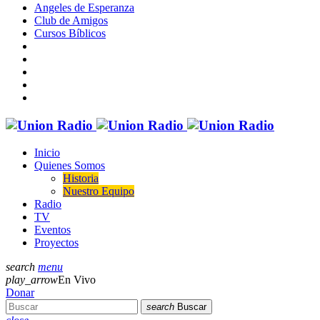
Angeles de Esperanza
Club de Amigos
Cursos Bíblicos
Inicio
Quienes Somos
Historia
Nuestro Equipo
Radio
TV
Eventos
Proyectos
search
menu
play_arrow
En Vivo
Donar
search
Buscar