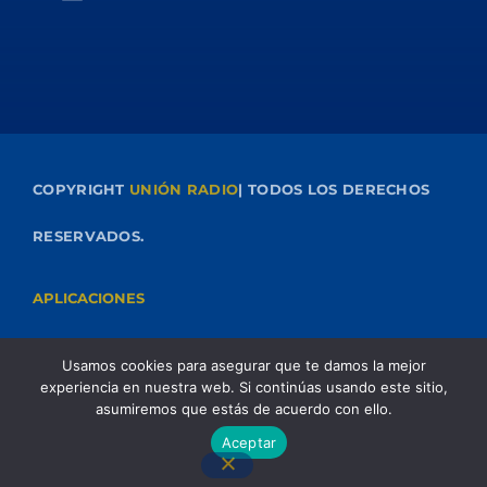
Libros
Noticias
Novedades
Proyectos
COPYRIGHT
UNIÓN RADIO
| TODOS LOS DERECHOS
UPCOMING SHOWS
RESERVADOS.
Posdata: Más feliz en Cristo
JASON VICENTE
2:45 AM - 2:50 AM
APLICACIONES
Lecciones de la Biblia
Usamos cookies para asegurar que te damos la mejor
PRESENTADO POR EL PR. ESTUARDO
GUERRA
experiencia en nuestra web. Si continúas usando este sitio,
3:00 AM - 3:20 AM
asumiremos que estás de acuerdo con ello.
Aceptar
Escrito Está
Unión Radio
play_arrow
keyboard_arrow_right
PRESENTADO POR EL PR. ROBERT COSTA