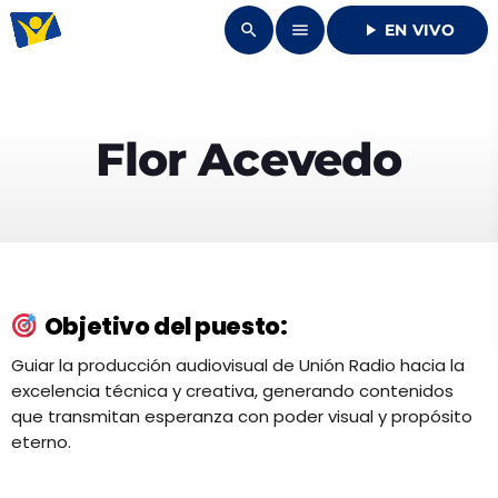
search
menu
play_arrow
EN VIVO
close
DONAR
Flor Acevedo
play_arrow
UNIÓN RADIO
play_arrow
94.7 FM
Objetivo del puesto:
Guiar la producción audiovisual de Unión Radio hacia la
excelencia técnica y creativa, generando contenidos
que transmitan esperanza con poder visual y propósito
INICIO
eterno.
QUIENES SOMOS
keyboard_arrow_down