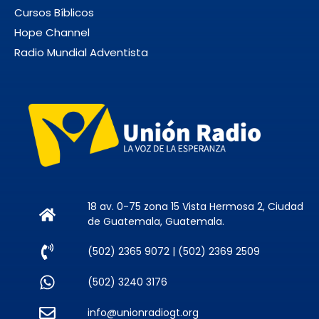
Cursos Bíblicos
junio 2026
Hope Channel
Radio Mundial Adventista
noviembre 2025
agosto 2025
abril 2025
marzo 2025
diciembre 2024
noviembre 2024
18 av. 0-75 zona 15 Vista Hermosa 2, Ciudad
de Guatemala, Guatemala.
(502) 2365 9072 | (502) 2369 2509
Categories
(502) 3240 3176
Eventos
info@unionradiogt.org