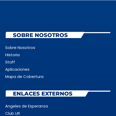
HISTORIA
RADIO
NUESTRO EQUIPO
TV
EVENTOS
SOBRE NOSOTROS
PROYECTOS
Sobre Nosotros
Historia
Staff
ANGELES DE ESPERANZA
Aplicaciones
CLUB DE AMIGOS
Mapa de Cobertura
CURSOS BÍBLICOS
ENLACES EXTERNOS
Angeles de Esperanza
Archives
Club UR