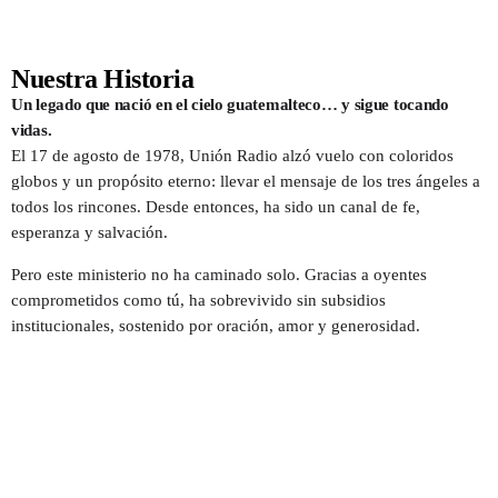
HISTORIA
RADIO
NUESTRO EQUIPO
Nuestra Historia
TV
Un legado que nació en el cielo guatemalteco… y sigue tocando
vidas.
EVENTOS
El 17 de agosto de 1978, Unión Radio alzó vuelo con coloridos
globos y un propósito eterno: llevar el mensaje de los tres ángeles a
PROYECTOS
todos los rincones. Desde entonces, ha sido un canal de fe,
esperanza y salvación.
ANGELES DE ESPERANZA
Pero este ministerio no ha caminado solo. Gracias a oyentes
comprometidos como tú, ha sobrevivido sin subsidios
CLUB DE AMIGOS
institucionales, sostenido por oración, amor y generosidad.
CURSOS BÍBLICOS
Archives