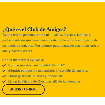
junio 2026
noviembre 2025
agosto 2025
¿Qué es el Club de Amigos?
Es una red de personas como tú —laicos, jóvenes, familias y
abril 2025
profesionales— que creen en el poder de la radio y el impacto de
marzo 2025
los medios cristianos. Nos unimos para mantener este ministerio al
aire y hacerlo crecer.
diciembre 2024
Con tu membresía ayudas a:
noviembre 2024
Equipar nuestro canal digital UR PLAY.
Adquirir equipos de transmisión y respaldo de energía.
Cubrir gastos de Internet y operación.
Llevar la Palabra de Dios más allá de las fronteras.
Categories
QUIERO UNIRME
Eventos