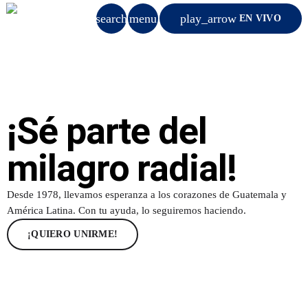
search
menu
play_arrow
EN VIVO
close
DONAR
¡Sé parte del
play_arrow
UNIÓN RADIO
milagro radial!
play_arrow
94.7 FM
Desde 1978, llevamos esperanza a los corazones de Guatemala y
América Latina. Con tu ayuda, lo seguiremos haciendo.
¡QUIERO UNIRME!
INICIO
QUIENES SOMOS