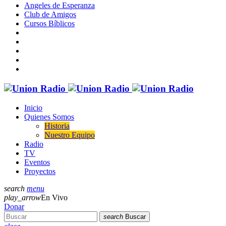
Angeles de Esperanza
Club de Amigos
Cursos Bíblicos
Inicio
Quienes Somos
Historia
Nuestro Equipo
Radio
TV
Eventos
Proyectos
search
menu
play_arrow
En Vivo
Donar
search
Buscar