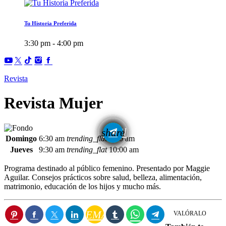
Tu Historia Preferida
3:30 pm - 4:00 pm
Revista
Revista Mujer
email
share
Domingo
6:30 am
trending_flat
7:00 am
Jueves
9:30 am
trending_flat
10:00 am
Programa destinado al público femenino. Presentado por Maggie
Aguilar. Consejos prácticos sobre salud, belleza, alimentación,
matrimonio, educación de los hijos y mucho más.
EMAIL
VALÓRALO