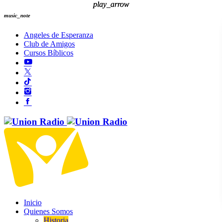
play_arrow
play_arrow
music_note
Angeles de Esperanza
Club de Amigos
Cursos Bíblicos
Inicio
Quienes Somos
Historia