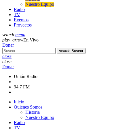
Nuestro Equipo
Radio
TV
Eventos
Proyectos
search
menu
play_arrow
En Vivo
Donar
search
Buscar
close
close
Donar
Unión Radio
94.7 FM
Inicio
Quienes Somos
Historia
Nuestro Equipo
Radio
TV