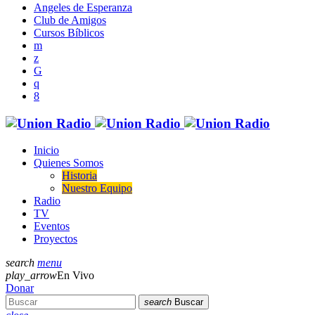
Angeles de Esperanza
Club de Amigos
Cursos Bíblicos
Inicio
Quienes Somos
Historia
Nuestro Equipo
Radio
TV
Eventos
Proyectos
search
menu
play_arrow
En Vivo
Donar
search
Buscar