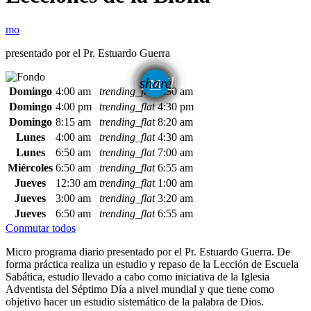
presentado por el Pr. Estuardo Guerra
email
share
Domingo
4:00 am
trending_flat
4:30 am
Domingo
4:00 pm
trending_flat
4:30 pm
Domingo
8:15 am
trending_flat
8:20 am
Lunes
4:00 am
trending_flat
4:30 am
Lunes
6:50 am
trending_flat
7:00 am
Miércoles
6:50 am
trending_flat
6:55 am
Jueves
12:30 am
trending_flat
1:00 am
Jueves
3:00 am
trending_flat
3:20 am
Jueves
6:50 am
trending_flat
6:55 am
Conmutar todos
Micro programa diario presentado por el Pr. Estuardo Guerra. De
forma práctica realiza un estudio y repaso de la Lección de Escuela
Sabática, estudio llevado a cabo como iniciativa de la Iglesia
Adventista del Séptimo Día a nivel mundial y que tiene como
objetivo hacer un estudio sistemático de la palabra de Dios.