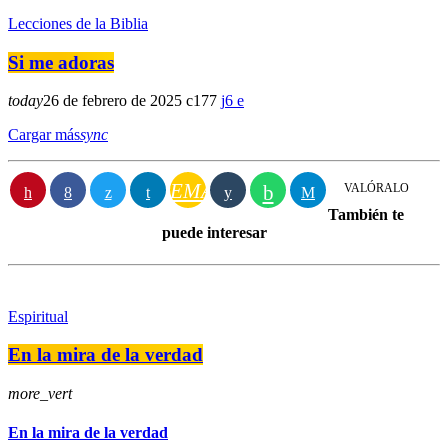
Lecciones de la Biblia
Si me adoras
today
26 de febrero de 2025
177
6
Cargar más
sync
EMAIL
VALÓRALO
También te
puede interesar
Espiritual
En la mira de la verdad
more_vert
En la mira de la verdad