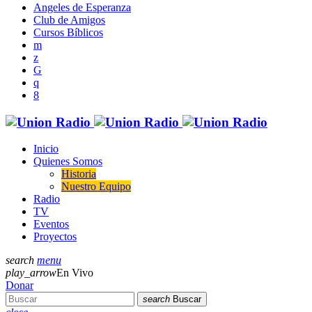
Angeles de Esperanza
Club de Amigos
Cursos Bíblicos
Inicio
Quienes Somos
Historia
Nuestro Equipo
Radio
TV
Eventos
Proyectos
search
menu
play_arrow
En Vivo
Donar
search
Buscar