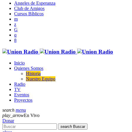
Angeles de Esperanza
Club de Amigos
Cursos Bíblicos
Inicio
Quienes Somos
Historia
Nuestro Equipo
Radio
TV
Eventos
Proyectos
search
menu
play_arrow
En Vivo
Donar
search
Buscar