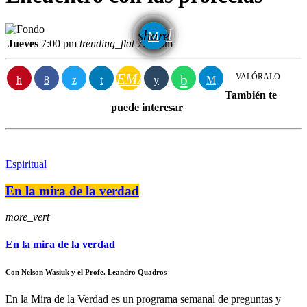
email
share
Jueves
7:00 pm
trending_flat
7:30 pm
EMAIL
VALÓRALO
También te
puede interesar
Espiritual
En la mira de la verdad
more_vert
En la mira de la verdad
Con Nelson Wasiuk y el Profe. Leandro Quadros
En la Mira de la Verdad es un programa semanal de preguntas y