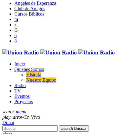
Angeles de Esperanza
Club de Amigos
Cursos Bíblicos
Inicio
Quienes Somos
Historia
Nuestro Equipo
Radio
TV
Eventos
Proyectos
search
menu
play_arrow
En Vivo
Donar
search
Buscar