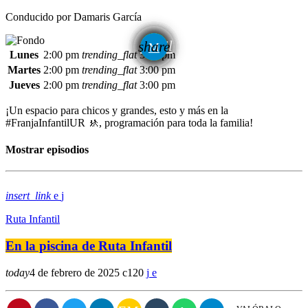
Conducido por Damaris García
email
share
Lunes
2:00 pm
trending_flat
3:00 pm
Martes
2:00 pm
trending_flat
3:00 pm
Jueves
2:00 pm
trending_flat
3:00 pm
¡Un espacio para chicos y grandes, esto y más en la
#FranjaInfantilUR 🚸, programación para toda la familia!
Mostrar episodios
insert_link
Ruta Infantil
En la piscina de Ruta Infantil
today
4 de febrero de 2025
120