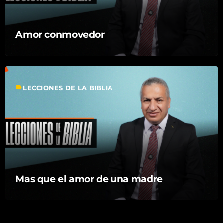
Amor conmovedor
label
LECCIONES DE LA BIBLIA
Mas que el amor de una madre