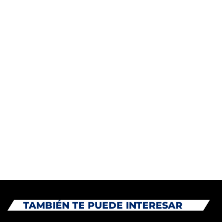
junio 2026
noviembre 2025
agosto 2025
abril 2025
marzo 2025
diciembre 2024
noviembre 2024
Categories
Eventos
TAMBIÉN TE PUEDE INTERESAR