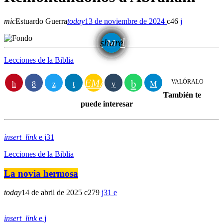
mic
Estuardo Guerra
today
13 de noviembre de 2024
46
email
share
Lecciones de la Biblia
EMAIL
VALÓRALO
También te
puede interesar
insert_link
31
Lecciones de la Biblia
La novia hermosa
today
14 de abril de 2025
279
31
insert_link