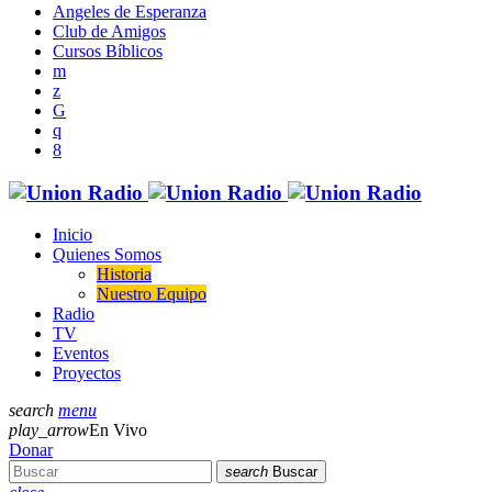
Angeles de Esperanza
Club de Amigos
Cursos Bíblicos
Inicio
Quienes Somos
Historia
Nuestro Equipo
Radio
TV
Eventos
Proyectos
search
menu
play_arrow
En Vivo
Donar
search
Buscar