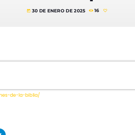
noviembre 
30 DE ENERO DE 2025
16
today
agosto 202
abril 2025
marzo 2025
diciembre 2
noviembre 
Categ
nes-de-la-biblia/
Eventos
Libros