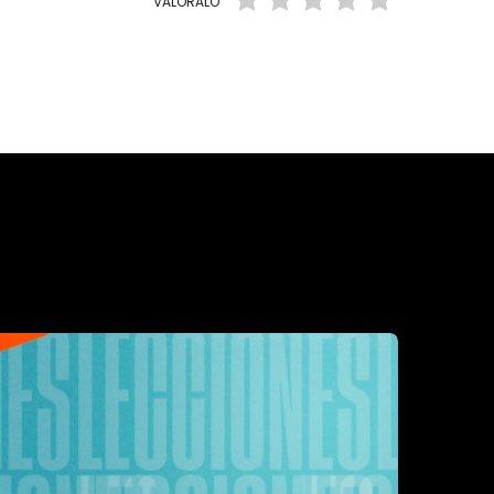
VALÓRALO
G SHOWS
ompasión
2:00 AM
Hablar con Dios
12:00 AM - 12:30 AM
Una mejor manera de vivir
1:30 AM - 1:35 AM