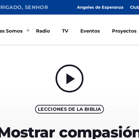
RIGADO, SENHOR
Angeles de Esperanza
Clu
es Somos
Radio
TV
Eventos
Proyectos
MAGAZINE
SPEAKERS
play_arrow
LECCIONES DE LA BIBLIA
Archi
Mostrar compasió
junio 2026