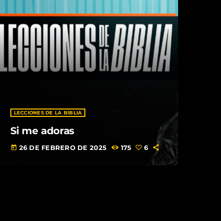
LECCIONES DE LA BIBLIA
Si me adoras
26 DE FEBRERO DE 2025
175
6
today