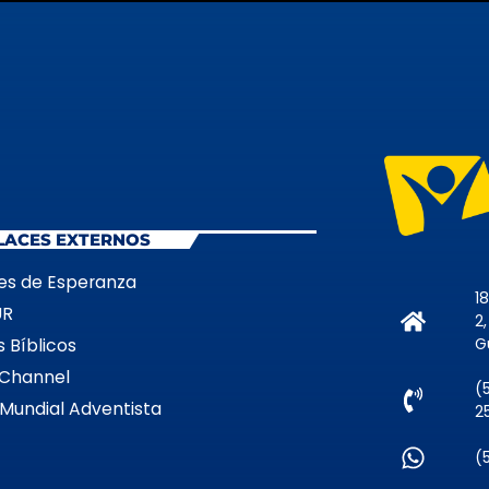
LACES EXTERNOS
es de Esperanza
1
UR
2
G
 Bíblicos
Channel
(
 Mundial Adventista
2
(