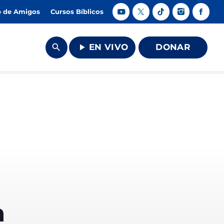
b de Amigos
Cursos Bíblicos
search
play_arrow
EN VIVO
DONAR
close
ves
n