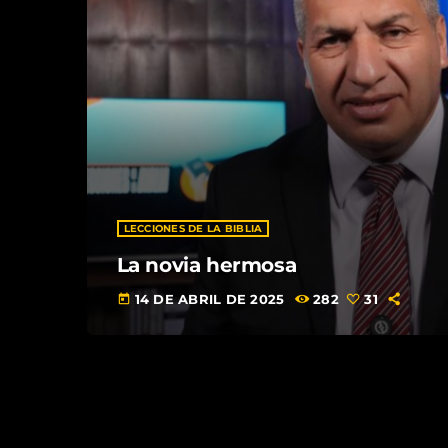
LECCIONES DE LA BIBLIA
La novia hermosa
14 DE ABRIL DE 2025
282
31
today