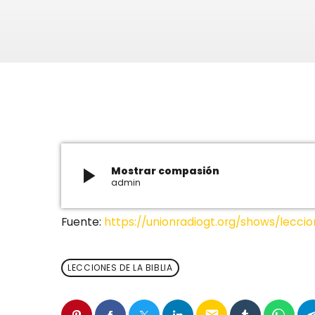
play_arrow
Mostrar compasión
admin
Fuente:
https://unionradiogt.org/shows/leccio
LECCIONES DE LA BIBLIA
email