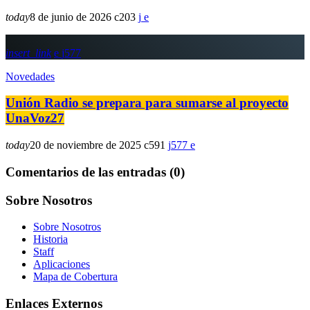
today
8 de junio de 2026
203
insert_link
577
Novedades
Unión Radio se prepara para sumarse al proyecto
UnaVoz27
today
20 de noviembre de 2025
591
577
Comentarios de las entradas (0)
Sobre Nosotros
Sobre Nosotros
Historia
Staff
Aplicaciones
Mapa de Cobertura
Enlaces Externos