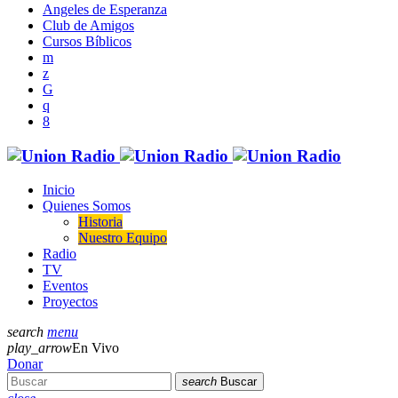
Angeles de Esperanza
Club de Amigos
Cursos Bíblicos
Inicio
Quienes Somos
Historia
Nuestro Equipo
Radio
TV
Eventos
Proyectos
search
menu
play_arrow
En Vivo
Donar
search
Buscar