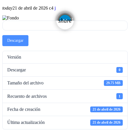
today
21 de abril de 2026
4
email
share
Descargar
Versión
Descargar
0
Tamaño del archivo
29.75 MB
Recuento de archivos
1
Fecha de creación
21 de abril de 2026
Última actualización
21 de abril de 2026