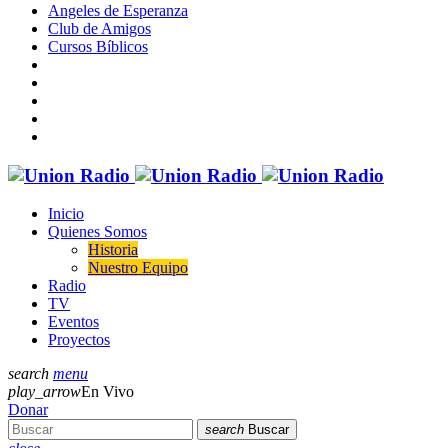
Angeles de Esperanza
Club de Amigos
Cursos Bíblicos
Inicio
Quienes Somos
Historia
Nuestro Equipo
Radio
TV
Eventos
Proyectos
search
menu
play_arrow
En Vivo
Donar
search
Buscar