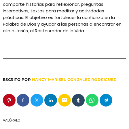
comparte historias para reflexionar, preguntas
junio 2026
interactivas, textos para meditar y actividades
prácticas. El objetivo es fortalecer la confianza en la
noviembre 2025
Palabra de Dios y ayudar a las personas a encontrar en
ella a Jesús, el Restaurador de la Vida.
agosto 2025
abril 2025
marzo 2025
diciembre 2024
noviembre 2024
ESCRITO POR
NANCY MARISEL GONZALEZ RODRIGUEZ
email
Categories
Eventos
VALÓRALO