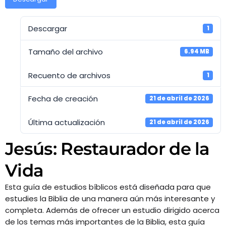
HISTORIA
RADIO
Descargar
NUESTRO EQUIPO
1
TV
Tamaño del archivo
6.94 MB
EVENTOS
Recuento de archivos
1
PROYECTOS
Fecha de creación
21 de abril de 2026
Última actualización
21 de abril de 2026
ANGELES DE ESPERANZA
Jesús: Restaurador de la
CLUB DE AMIGOS
Vida
CURSOS BÍBLICOS
Esta guía de estudios bíblicos está diseñada para que
estudies la Biblia de una manera aún más interesante y
completa. Además de ofrecer un estudio dirigido acerca
Archives
de los temas más importantes de la Biblia, esta guía