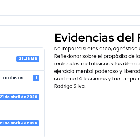
noviembre 
agosto 202
abril 2025
Evidencias del 
marzo 2025
No importa si eres ateo, agnóstico o
diciembre 2
Reflexionar sobre el propósito de la
32.28 MB
realidades metafísicas y los dilem
noviembre 
ejercicio mental poderoso y liberad
 archivos
1
contiene 14 lecciones y fue prepara
Rodrigo Silva.
Categ
21 de abril de 2026
Eventos
21 de abril de 2026
Libros