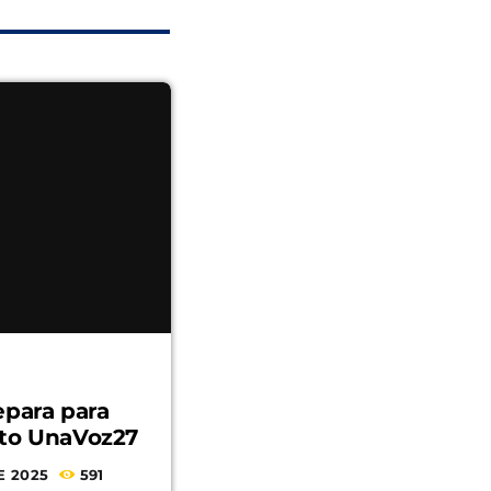
epara para
cto UnaVoz27
E 2025
591