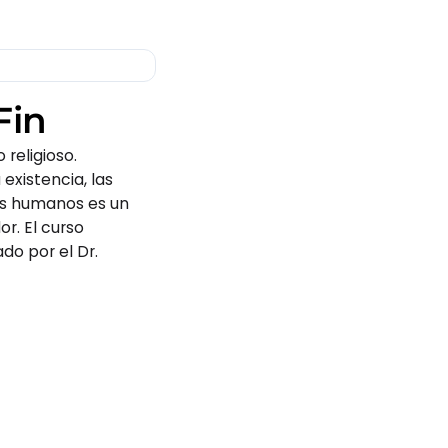
2025
5
Fin
 religioso.
024
 existencia, las
as humanos es un
2024
or. El curso
do por el Dr.
ories