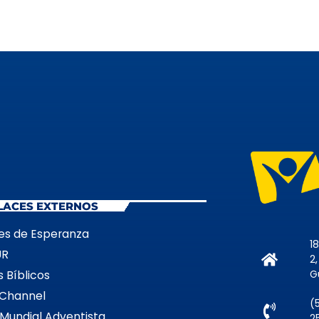
LACES EXTERNOS
es de Esperanza
1
UR
2
G
 Bíblicos
Channel
(
 Mundial Adventista
2