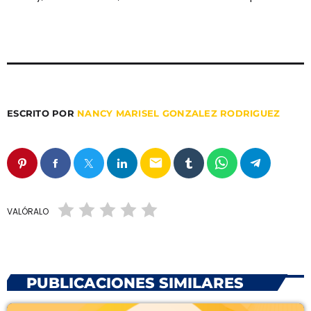
junio 2026
noviembre 2025
agosto 2025
abril 2025
ESCRITO POR
NANCY MARISEL GONZALEZ RODRIGUEZ
marzo 2025
diciembre 2024
email
noviembre 2024
VALÓRALO
Categories
PUBLICACIONES SIMILARES
Eventos