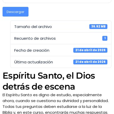
HISTORIA
RADIO
Descargar
NUESTRO EQUIPO
TV
Tamaño del archivo
36.92 MB
EVENTOS
Recuento de archivos
1
PROYECTOS
Fecha de creación
21 de abril de 2026
Última actualización
21 de abril de 2026
ANGELES DE ESPERANZA
Espíritu Santo, el Dios
CLUB DE AMIGOS
detrás de escena
CURSOS BÍBLICOS
El Espíritu Santo es digno de estudio, especialmente
ahora, cuando se cuestiona su divinidad y personalidad.
Todas tus preguntas deben estudiarse a la luz de la
Archives
Biblia y, en este curso, encontrarás muchas respuestas.