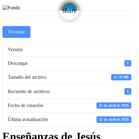
email
share
Descargar
Versión
Descargar
1
Tamaño del archivo
21.78 MB
Recuento de archivos
1
Fecha de creación
21 de abril de 2026
Última actualización
21 de abril de 2026
Enseñanzas de Jesús