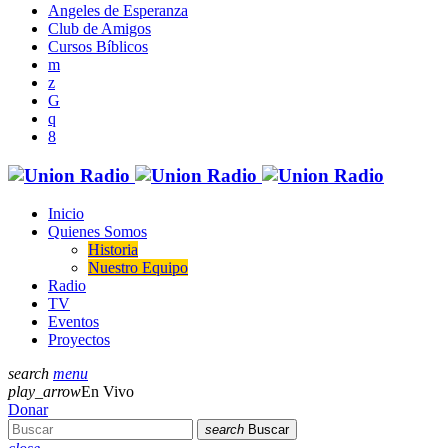
Angeles de Esperanza
Club de Amigos
Cursos Bíblicos
Inicio
Quienes Somos
Historia
Nuestro Equipo
Radio
TV
Eventos
Proyectos
search
menu
play_arrow
En Vivo
Donar
search
Buscar