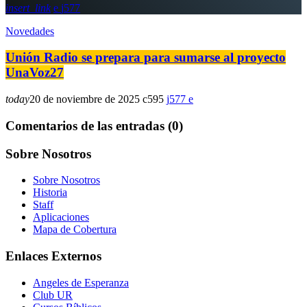
insert_link
577
Novedades
Unión Radio se prepara para sumarse al proyecto
UnaVoz27
today
20 de noviembre de 2025
595
577
Comentarios de las entradas (0)
Sobre Nosotros
Sobre Nosotros
Historia
Staff
Aplicaciones
Mapa de Cobertura
Enlaces Externos
Angeles de Esperanza
Club UR