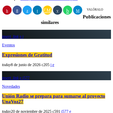
EMAIL
VALÓRALO
Publicaciones
similares
insert_link
Eventos
Expresiones de Gratitud
today
8 de junio de 2026
205
insert_link
577
Novedades
Unión Radio se prepara para sumarse al proyecto
UnaVoz27
today
20 de noviembre de 2025
591
577