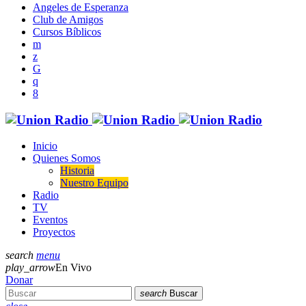
Angeles de Esperanza
Club de Amigos
Cursos Bíblicos
Inicio
Quienes Somos
Historia
Nuestro Equipo
Radio
TV
Eventos
Proyectos
search
menu
play_arrow
En Vivo
Donar
search
Buscar