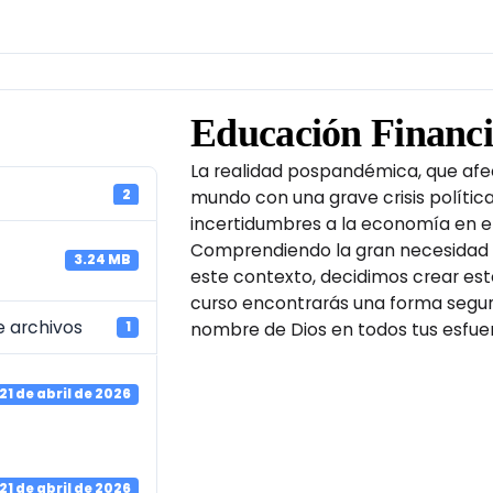
noviembre 
agosto 202
abril 2025
Educación Financi
marzo 2025
La realidad pospandémica, que afe
diciembre 2
2
mundo con una grave crisis polític
incertidumbres a la economía en el
noviembre 
Comprendiendo la gran necesidad d
3.24 MB
este contexto, decidimos crear est
curso encontrarás una forma segur
 archivos
nombre de Dios en todos tus esfuer
1
Catego
21 de abril de 2026
Eventos
Libros
21 de abril de 2026