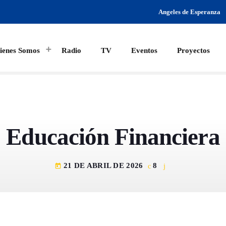
Angeles de Esperanza
ienes Somos
Radio
TV
Eventos
Proyectos
MAGAZINE
SPEAKERS
Educación Financiera
21 DE ABRIL DE 2026
8
today
Archiv
junio 2026