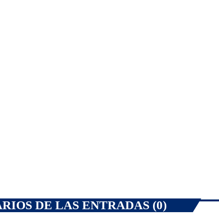
26
201
20 DE NOVIEMBRE DE 202
today
IOS DE LAS ENTRADAS (0)