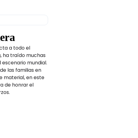
2025
5
era
cta a todo el
024
a, ha traído muchas
 escenario mundial.
2024
e las familias en
e material, en este
a de honrar el
zos.
ries