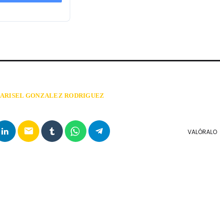
Noticias
Novedades
Proyectos
UPCOMING 
ARISEL GONZALEZ RODRIGUEZ
email
VALÓRALO