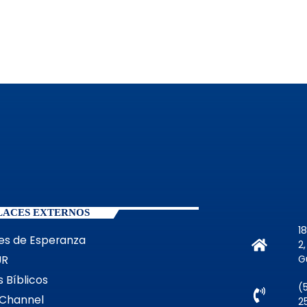
LACES EXTERNOS
1
es de Esperanza
2
G
UR
 Bíblicos
(
Channel
2