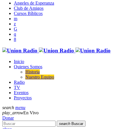
Angeles de Esperanza
Club de Amigos
Cursos Bíblicos
Inicio
Quienes Somos
Historia
Nuestro Equipo
Radio
TV
Eventos
Proyectos
search
menu
play_arrow
En Vivo
Donar
search
Buscar