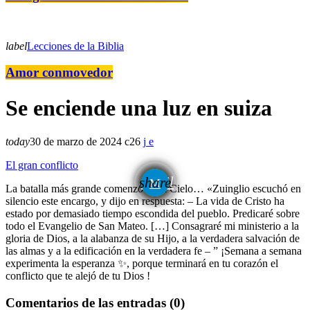
label
Lecciones de la Biblia
Amor conmovedor
Se enciende una luz en suiza
today
30 de marzo de 2024
26
El gran conflicto
email
share
La batalla más grande comenzó en el Cielo… «Zuinglio escuchó en
silencio este encargo, y dijo en respuesta: – La vida de Cristo ha
estado por demasiado tiempo escondida del pueblo. Predicaré sobre
todo el Evangelio de San Mateo. […] Consagraré mi ministerio a la
gloria de Dios, a la alabanza de su Hijo, a la verdadera salvación de
las almas y a la edificación en la verdadera fe – ” ¡Semana a semana
experimenta la esperanza ✨, porque terminará en tu corazón el
conflicto que te alejó de tu Dios !
Comentarios de las entradas (0)