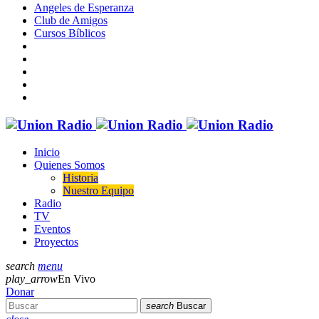
Angeles de Esperanza
Club de Amigos
Cursos Bíblicos
Inicio
Quienes Somos
Historia
Nuestro Equipo
Radio
TV
Eventos
Proyectos
search
menu
play_arrow
En Vivo
Donar
search
Buscar