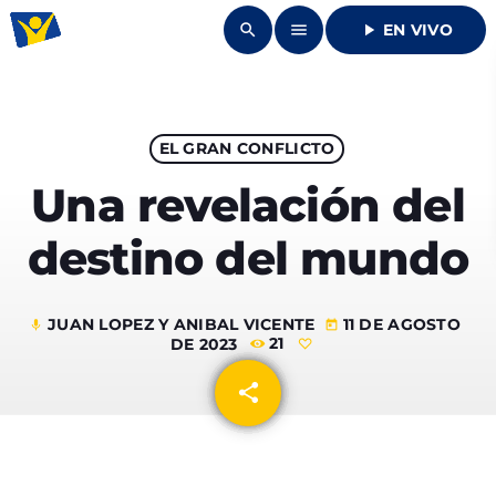
search
menu
play_arrow
EN VIVO
close
DONAR
EL GRAN CONFLICTO
Una revelación del
play_arrow
UNIÓN RADIO
destino del mundo
play_arrow
94.7 FM
JUAN LOPEZ Y ANIBAL VICENTE
11 DE AGOSTO
mic
today
DE 2023
21
share
email
INICIO
QUIENES SOMOS
keyboard_arrow_down