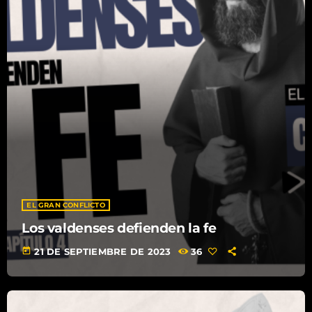
junio 2026
noviembre 2025
agosto 2025
abril 2025
marzo 2025
diciembre 2024
noviembre 2024
EL GRAN CONFLICTO
Los valdenses defienden la fe
Categories
today
21 DE SEPTIEMBRE DE 2023
36
Eventos