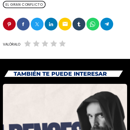
EL GRAN CONFLICTO
HISTORIA
RADIO
NUESTRO EQUIPO
TV
email
EVENTOS
VALÓRALO
PROYECTOS
ANGELES DE ESPERANZA
TAMBIÉN TE PUEDE INTERESAR
CLUB DE AMIGOS
CURSOS BÍBLICOS
Archives