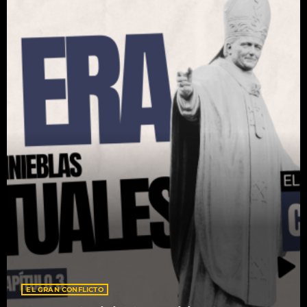
Libros
Noticias
Novedades
Proyectos
UPCOMING SHOWS
Hablar con Dios
4:30 AM - 5:30 AM
Revista Mujer
6:30 AM - 7:00 AM
La voz de la esperanza
EL GRAN CONFLICTO
7:00 AM - 7:30 AM