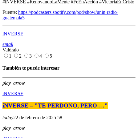
#iNVERSE #RenovandoLaMente #FeEnAcción #VictoriaEnCristo
Fuente:
https://podcasters.spotify.com/pod/show/unin-radio-
guatemala5
iNVERSE
email
Valóralo
1
2
3
4
5
También te puede interesar
play_arrow
iNVERSE
iNVERSE – "TE PERDONO, PERO…."
today
22 de febrero de 2025
58
play_arrow