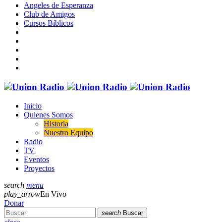
Angeles de Esperanza
Club de Amigos
Cursos Bíblicos
Inicio
Quienes Somos
Historia
Nuestro Equipo
Radio
TV
Eventos
Proyectos
search
menu
play_arrow
En Vivo
Donar
search
Buscar