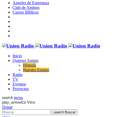
Angeles de Esperanza
Club de Amigos
Cursos Bíblicos
Inicio
Quienes Somos
Historia
Nuestro Equipo
Radio
TV
Eventos
Proyectos
search
menu
play_arrow
En Vivo
Donar
search
Buscar