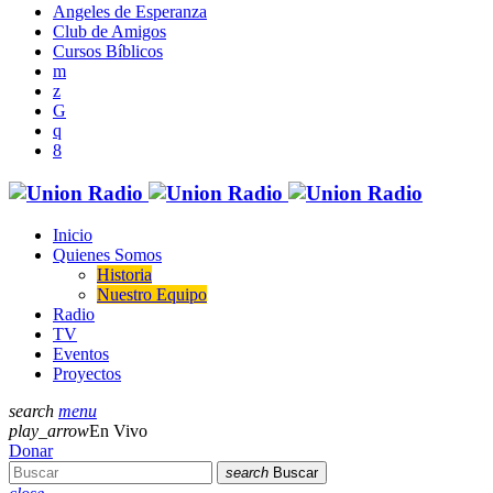
Angeles de Esperanza
Club de Amigos
Cursos Bíblicos
Inicio
Quienes Somos
Historia
Nuestro Equipo
Radio
TV
Eventos
Proyectos
search
menu
play_arrow
En Vivo
Donar
search
Buscar