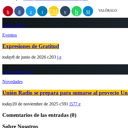
EMAIL
VALÓRALO
insert_link
Eventos
Expresiones de Gratitud
today
8 de junio de 2026
203
insert_link
577
Novedades
Unión Radio se prepara para sumarse al proyecto U
today
20 de noviembre de 2025
591
577
Comentarios de las entradas (0)
Sobre Nosotros