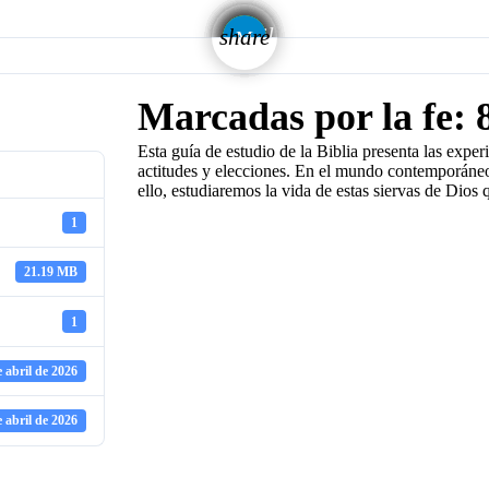
email
share
Marcadas por la fe: 8
Esta guía de estudio de la Biblia presenta las exper
actitudes y elecciones. En el mundo contemporáneo
ello, estudiaremos la vida de estas siervas de Dios
1
21.19 MB
1
e abril de 2026
e abril de 2026