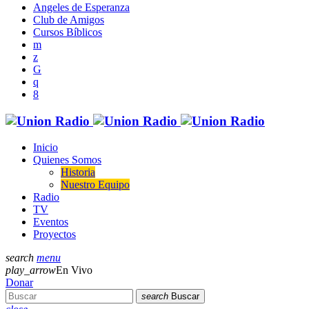
Angeles de Esperanza
Club de Amigos
Cursos Bíblicos
Inicio
Quienes Somos
Historia
Nuestro Equipo
Radio
TV
Eventos
Proyectos
search
menu
play_arrow
En Vivo
Donar
search
Buscar