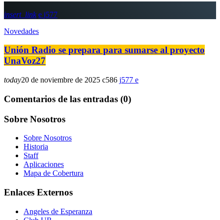
insert_link
577
Novedades
Unión Radio se prepara para sumarse al proyecto
UnaVoz27
today
20 de noviembre de 2025
586
577
Comentarios de las entradas (0)
Sobre Nosotros
Sobre Nosotros
Historia
Staff
Aplicaciones
Mapa de Cobertura
Enlaces Externos
Angeles de Esperanza