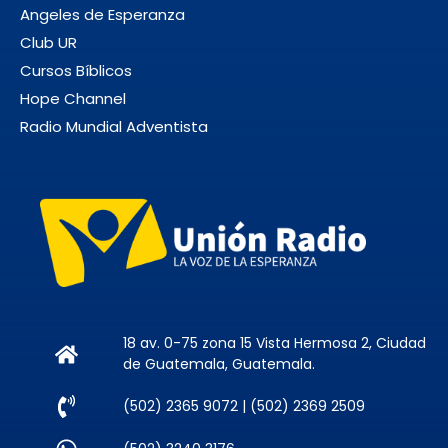
Angeles de Esperanza
HISTORIA
RADIO
Club UR
NUESTRO EQUIPO
Cursos Bíblicos
TV
Hope Channel
EVENTOS
Radio Mundial Adventista
PROYECTOS
ANGELES DE ESPERANZA
CLUB DE AMIGOS
CURSOS BÍBLICOS
18 av. 0-75 zona 15 Vista Hermosa 2, Ciudad
de Guatemala, Guatemala.
(502) 2365 9072 | (502) 2369 2509
Archives