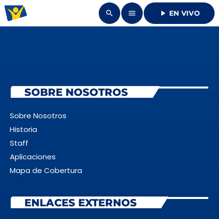
search
menu
play_arrow
EN VIVO
close
DONAR
SOBRE NOSOTROS
play_arrow
UNIÓN RADIO
Sobre Nosotros
play_arrow
Historia
94.7 FM
Staff
Aplicaciones
Mapa de Cobertura
INICIO
ENLACES EXTERNOS
QUIENES SOMOS
keyboard_arrow_down