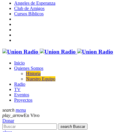
Angeles de Esperanza
Club de Amigos
Cursos Bíblicos
Inicio
Quienes Somos
Historia
Nuestro Equipo
Radio
TV
Eventos
Proyectos
search
menu
play_arrow
En Vivo
Donar
search
Buscar