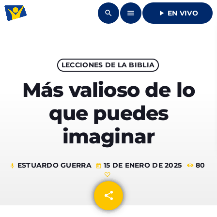
search
menu
play_arrow
EN VIVO
close
DONAR
LECCIONES DE LA BIBLIA
Más valioso de lo
play_arrow
UNIÓN RADIO
que puedes
play_arrow
94.7 FM
imaginar
ESTUARDO GUERRA
15 DE ENERO DE 2025
80
mic
today
INICIO
share
email
QUIENES SOMOS
keyboard_arrow_down