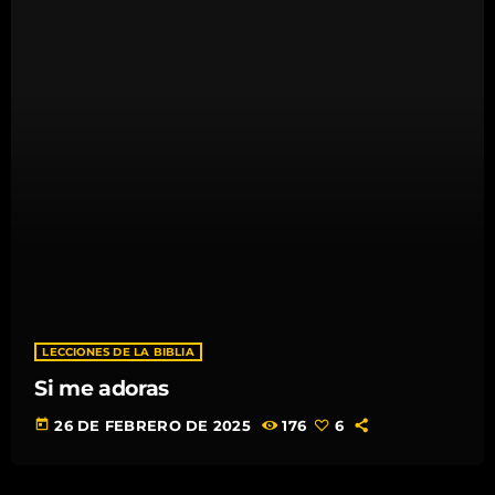
LECCIONES DE LA BIBLIA
Si me adoras
today
26 DE FEBRERO DE 2025
176
6