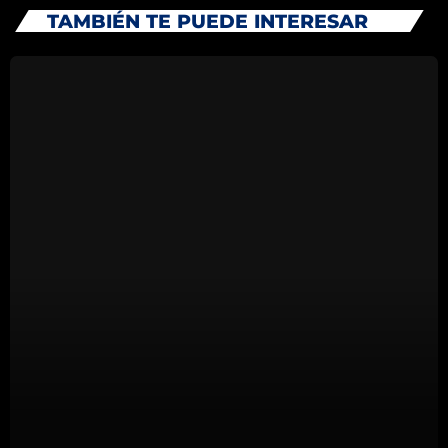
TAMBIÉN TE PUEDE INTERESAR
junio 2026
noviembre 2025
agosto 2025
abril 2025
marzo 2025
diciembre 2024
noviembre 2024
Categories
Eventos