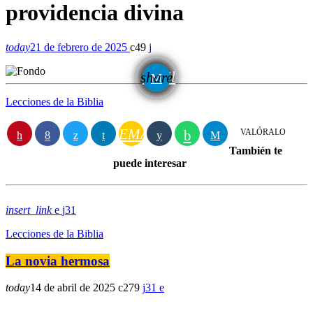
providencia divina
today
21 de febrero de 2025
49
email
share
Lecciones de la Biblia
EMAIL
VALÓRALO
También te
puede interesar
insert_link
31
Lecciones de la Biblia
La novia hermosa
today
14 de abril de 2025
279
31