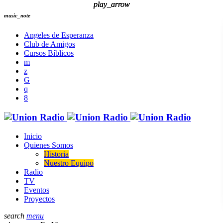
play_arrow
play_arrow
play_arrow
music_note
Angeles de Esperanza
Club de Amigos
Cursos Bíblicos
Inicio
Quienes Somos
Historia
Nuestro Equipo
Radio
TV
Eventos
Proyectos
search
menu