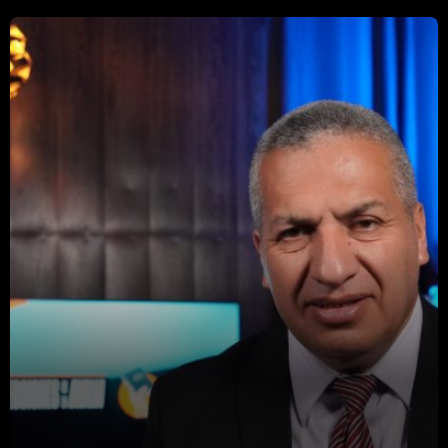
Libros
Noticias
Novedades
Proyectos
UPCOMING SHOWS
Una mejor manera de vivir
1:30 AM - 1:35 AM
Hablar con Dios
4:30 AM - 5:00 AM
Una luz menor
CONDUCIDO POR DAVID MACARIO
5:00 AM - 5:30 AM