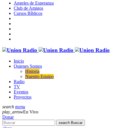
Angeles de Esperanza
Club de Amigos
Cursos Bíblicos
Inicio
Quienes Somos
Historia
Nuestro Equipo
Radio
TV
Eventos
Proyectos
search
menu
play_arrow
En Vivo
Donar
search
Buscar