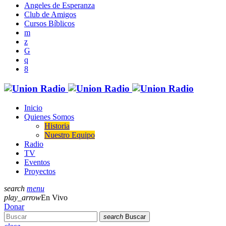
Angeles de Esperanza
Club de Amigos
Cursos Bíblicos
Inicio
Quienes Somos
Historia
Nuestro Equipo
Radio
TV
Eventos
Proyectos
search
menu
play_arrow
En Vivo
Donar
search
Buscar