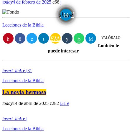
today
4 de febrero de 2025
66
email
share
Lecciones de la Biblia
EMAIL
VALÓRALO
También te
puede interesar
insert_link
31
Lecciones de la Biblia
La novia hermosa
today
14 de abril de 2025
282
31
insert_link
Lecciones de la Biblia